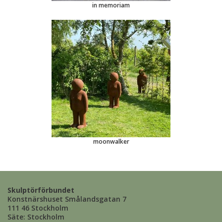
in memoriam
moonwalker
Skulptörförbundet
Konstnärshuset Smålandsgatan 7
111 46 Stockholm
Säte: Stockholm