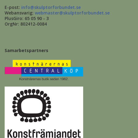
E-post:
info@skulptorforbundet.se
Webansvarig:
webmaster@skulptorforbundet.se
PlusGiro: 65 05 90 - 3
OrgNr: 802412-0084
Samarbetspartners