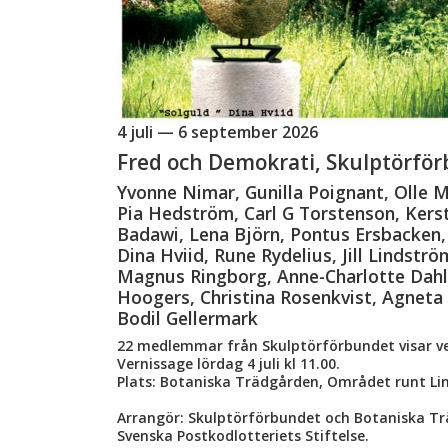
4 juli — 6 september 2026
Fred och Demokrati, Skulptörför
Yvonne Nimar, Gunilla Poignant, Olle
Pia Hedström, Carl G Torstenson, Kers
Badawi, Lena Björn, Pontus Ersbacken
Dina Hviid, Rune Rydelius, Jill Lindstr
Magnus Ringborg, Anne-Charlotte Dahl,
Hoogers, Christina Rosenkvist, Agneta
Bodil Gellermark
22 medlemmar från Skulptörförbundet visar ve
Vernissage lördag 4 juli kl 11.00.
Plats: Botaniska Trädgården, Området runt L
Arrangör: Skulptörförbundet och Botaniska T
Svenska Postkodlotteriets Stiftelse.