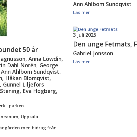
Ann Ahlbom Sundqvist
Läs mer
3 juli 2025
Den unge Fetmats, 
bundet 50 år
Gabriel Jonsson
 Magnusson, Anna Löwdin,
Läs mer
tin Dahl Norén, George
, Ann Ahlbom Sundqvist,
öm, Håkan Blomqvist,
 Gunnel Liljefors
 Stening, Eva Högberg,
rk i parken.
inneanum, Uppsala.
rädgården med bidrag från