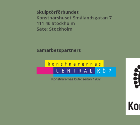
Skulptörförbundet
Konstnärshuset Smålandsgatan 7
111 46 Stockholm
Säte: Stockholm
Samarbetspartners