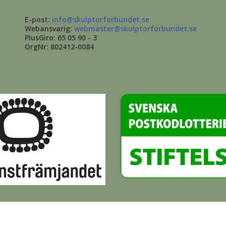
E-post:
info@skulptorforbundet.se
Webansvarig:
webmaster@skulptorforbundet.se
PlusGiro: 65 05 90 - 3
OrgNr: 802412-0084