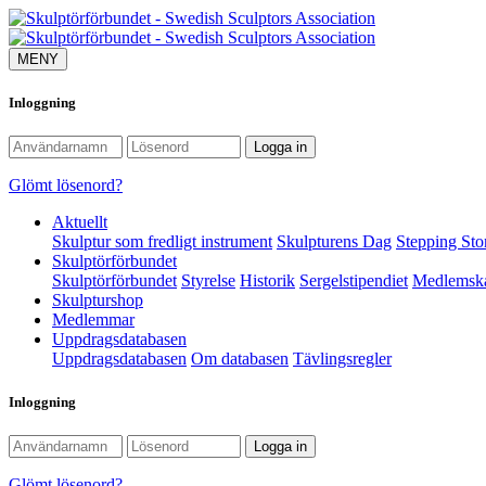
MENY
Inloggning
Glömt lösenord?
Aktuellt
Skulptur som fredligt instrument
Skulpturens Dag
Stepping Sto
Skulptörförbundet
Skulptörförbundet
Styrelse
Historik
Sergelstipendiet
Medlemsk
Skulpturshop
Medlemmar
Uppdragsdatabasen
Uppdragsdatabasen
Om databasen
Tävlingsregler
Inloggning
Glömt lösenord?