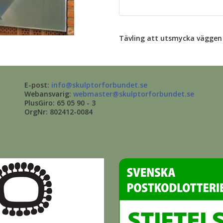
Tävling att utsmycka väggen 
E-post:
info@skulptorforbundet.se
Webansvarig:
webmaster@skulptorforbundet.se
PlusGiro: 65 05 90 - 3
OrgNr: 802412-0084