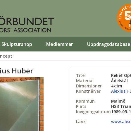
Skulpturshop
Medlemmar
Uppdragsdatabase
oncept
xius Huber
Titel
Relief Op
Material
Ädelstål
Dimensioner
4x1m
Konstnär/er
Alexius H
Kommun
Malmö
Plats
HSB Tria
Invigningsdatum
1989-05-
Länk
www.alex