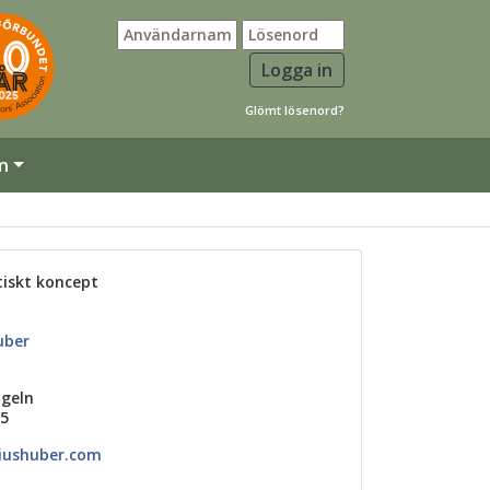
Glömt lösenord?
n
tiskt koncept
uber
ngeln
15
iushuber.com