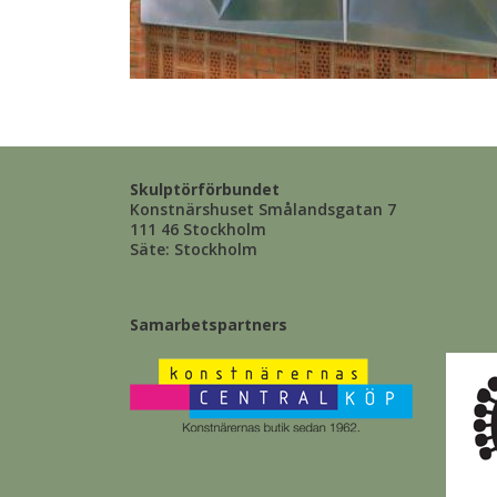
Skulptörförbundet
Konstnärshuset Smålandsgatan 7
111 46 Stockholm
Säte: Stockholm
Samarbetspartners