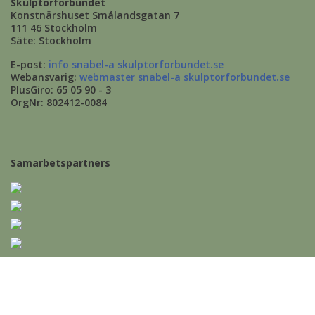
Skulptörförbundet
Konstnärshuset Smålandsgatan 7
111 46 Stockholm
Säte: Stockholm
E-post:
info snabel-a skulptorforbundet.se
Webansvarig:
webmaster snabel-a skulptorforbundet.se
PlusGiro: 65 05 90 - 3
OrgNr: 802412-0084
Samarbetspartners