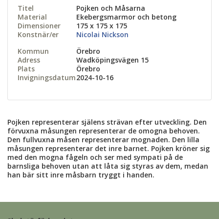
Titel
Pojken och Måsarna
Material
Ekebergsmarmor och betong
Dimensioner
175 x 175 x 175
Konstnär/er
Nicolai Nickson
Kommun
Örebro
Adress
Wadköpingsvägen 15
Plats
Örebro
Invigningsdatum
2024-10-16
Pojken representerar själens strävan efter utveckling. Den
förvuxna måsungen representerar de omogna behoven.
Den fullvuxna måsen representerar mognaden. Den lilla
måsungen representerar det inre barnet. Pojken kröner sig
med den mogna fågeln och ser med sympati på de
barnsliga behoven utan att låta sig styras av dem, medan
han bär sitt inre måsbarn tryggt i handen.