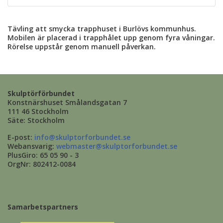
Tävling att smycka trapphuset i Burlövs kommunhus.
Mobilen är placerad i trapphålet upp genom fyra våningar.
Rörelse uppstår genom manuell påverkan.
Skulptörförbundet
Konstnärshuset Smålandsgatan 7
111 46 Stockholm
Säte: Stockholm
E-post:
info@skulptorforbundet.se
Webansvarig:
webmaster@skulptorforbundet.se
PlusGiro: 65 05 90 - 3
OrgNr: 802412-0084
Samarbetspartners