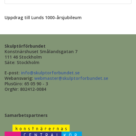
Uppdrag till Lunds 1000-årsjubileum
Skulptörförbundet
Konstnärshuset Smålandsgatan 7
111 46 Stockholm
Säte: Stockholm
E-post:
info@skulptorforbundet.se
Webansvarig:
webmaster@skulptorforbundet.se
PlusGiro: 65 05 90 - 3
OrgNr: 802412-0084
Samarbetspartners