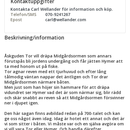
Kontaktuppgifter
Kontakta Carl Wellander för information och köp.
Telefon/SMS
070-9241267
Epost
carl@wellander.com
Beskrivning/information
Åskguden Tor vill dräpa Midgårdsormen som annars
förutspås bli jordens undergång och får jätten Hymer att
ta med honom ut på fiske.
Tor agnar reven med ett tjurhuvud och efter lång
tålmodig väntan nappar det äntligen och Tor drar
Midgårdsormen närmare båten.
Men just som han höjer sin hammare för att dräpa
vidundret ser Hymer vad det är som närmar sig, blir rädd
och skär snabbt av reven så att Midgårdsormen försvinner
ner i djupet igen.
Den här sagan finns avbildad redan på 700-talet och kan
ge oss något även idag. Idag är hotet ett annat och det är
vi som sitter i båten. Vi måste var och en själva avgöra om
vi vill vara Tor eller Hymer. Och handla därefter.