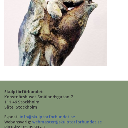
Skulptörförbundet
Konstnärshuset Smålandsgatan 7
111 46 Stockholm
Säte: Stockholm
E-post:
info@skulptorforbundet.se
Webansvarig:
webmaster@skulptorforbundet.se
PlusGiro: 65 05 90 - 3