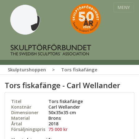
MENY
Skulpturshoppen
>
Tors fiskafänge
Tors fiskafänge - Carl Wellander
Titel
Tors fiskafänge
Konstnär
Carl Wellander
Dimensioner
50x35x35 cm
Material
Brons
Årtal
2018
Försäljningspris
75 000 kr