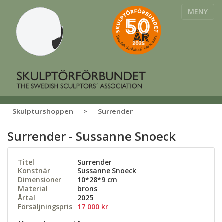
MENY
Skulpturshoppen
>
Surrender
Surrender - Sussanne Snoeck
Titel
Surrender
Konstnär
Sussanne Snoeck
Dimensioner
10*28*9 cm
Material
brons
Årtal
2025
Försäljningspris
17 000 kr