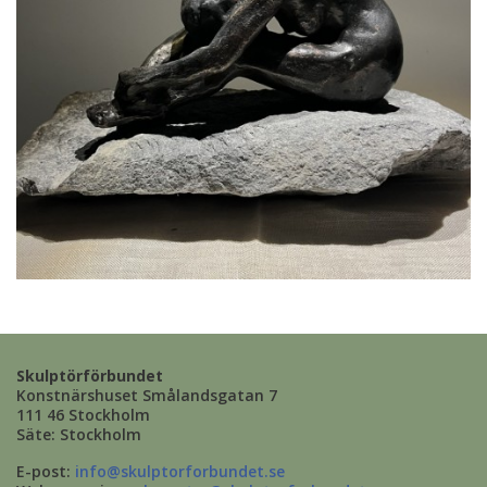
Skulptörförbundet
Konstnärshuset Smålandsgatan 7
111 46 Stockholm
Säte: Stockholm
E-post:
info@skulptorforbundet.se