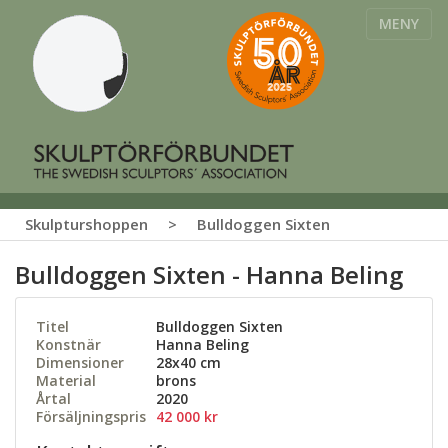
MENY
Skulpturshoppen
>
Bulldoggen Sixten
Bulldoggen Sixten - Hanna Beling
Titel
Bulldoggen Sixten
Konstnär
Hanna Beling
Dimensioner
28x40 cm
Material
brons
Årtal
2020
Försäljningspris
42 000 kr