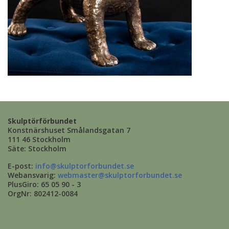
Skulptörförbundet
Konstnärshuset Smålandsgatan 7
111 46 Stockholm
Säte: Stockholm
E-post:
info@skulptorforbundet.se
Webansvarig:
webmaster@skulptorforbundet.se
PlusGiro: 65 05 90 - 3
OrgNr: 802412-0084