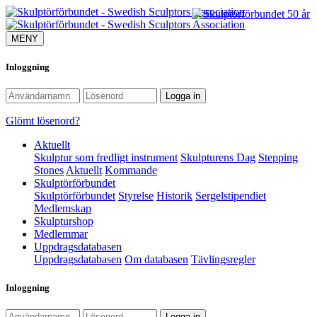
MENY
Inloggning
Glömt lösenord?
Aktuellt
Skulptur som fredligt instrument
Skulpturens Dag
Stepping
Stones
Aktuellt
Kommande
Skulptörförbundet
Skulptörförbundet
Styrelse
Historik
Sergelstipendiet
Medlemskap
Skulpturshop
Medlemmar
Uppdragsdatabasen
Uppdragsdatabasen
Om databasen
Tävlingsregler
Inloggning