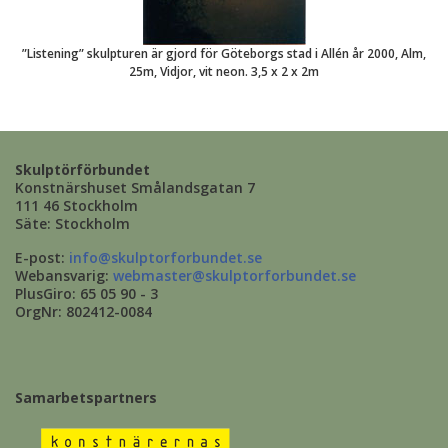
”Listening” skulpturen är gjord för Göteborgs stad i Allén år 2000, Alm,
25m, Vidjor, vit neon. 3,5 x 2 x 2m
Skulptörförbundet
Konstnärshuset Smålandsgatan 7
111 46 Stockholm
Säte: Stockholm
E-post:
info@skulptorforbundet.se
Webansvarig:
webmaster@skulptorforbundet.se
PlusGiro: 65 05 90 - 3
OrgNr: 802412-0084
Samarbetspartners