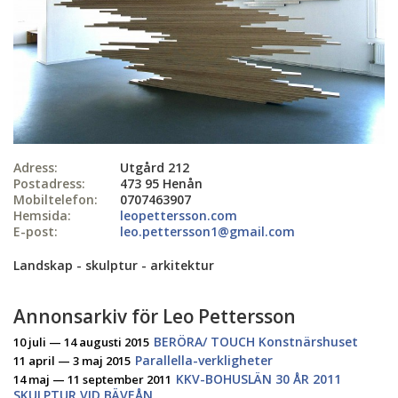
Adress:
Utgård 212
Postadress:
473 95 Henån
Mobiltelefon:
0707463907
Hemsida:
leopettersson.com
E-post:
leo.pettersson1@gmail.com
Landskap - skulptur - arkitektur
Annonsarkiv för Leo Pettersson
BERÖRA/ TOUCH Konstnärshuset
10 juli — 14 augusti 2015
Parallella-verkligheter
11 april — 3 maj 2015
KKV-BOHUSLÄN 30 ÅR 2011
14 maj — 11 september 2011
SKULPTUR VID BÄVEÅN