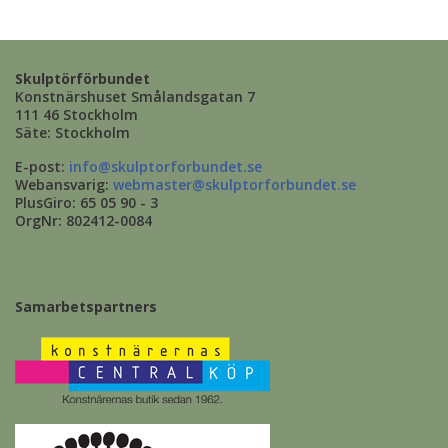
Skulptörförbundet
Konstnärshuset Smålandsgatan 7
111 46 Stockholm
Säte: Stockholm
E-post:
info@skulptorforbundet.se
Webansvarig:
webmaster@skulptorforbundet.se
PlusGiro: 65 05 90 - 3
OrgNr: 802412-0084
Samarbetspartners