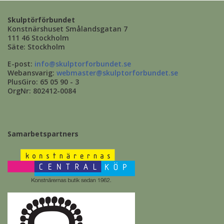
Skulptörförbundet
Konstnärshuset Smålandsgatan 7
111 46 Stockholm
Säte: Stockholm
E-post:
info@skulptorforbundet.se
Webansvarig:
webmaster@skulptorforbundet.se
PlusGiro: 65 05 90 - 3
OrgNr: 802412-0084
Samarbetspartners