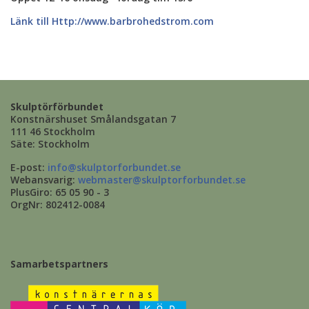
Länk till Http://www.barbrohedstrom.com
Skulptörförbundet
Konstnärshuset Smålandsgatan 7
111 46 Stockholm
Säte: Stockholm
E-post:
info@skulptorforbundet.se
Webansvarig:
webmaster@skulptorforbundet.se
PlusGiro: 65 05 90 - 3
OrgNr: 802412-0084
Samarbetspartners