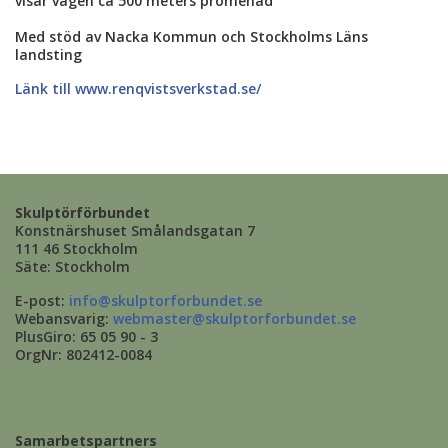
visar vägen ca 500 meters promenad
Med stöd av Nacka Kommun och Stockholms Läns
landsting
Länk till www.renqvistsverkstad.se/
Skulptörförbundet
Konstnärshuset Smålandsgatan 7
111 46 Stockholm
Säte: Stockholm
E-post:
info@skulptorforbundet.se
Webansvarig:
webmaster@skulptorforbundet.se
PlusGiro: 65 05 90 - 3
OrgNr: 802412-0084
Samarbetspartners