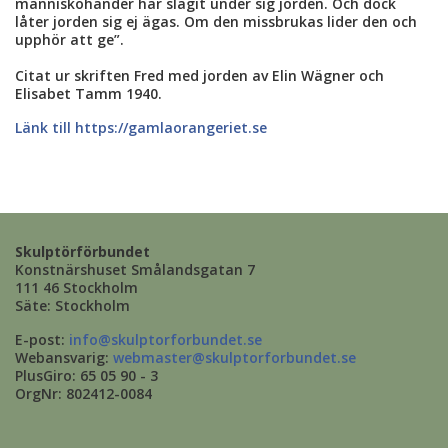
människohänder har slagit under sig jorden. Och dock
låter jorden sig ej ägas. Om den missbrukas lider den och
upphör att ge”.
Citat ur skriften Fred med jorden av Elin Wägner och
Elisabet Tamm 1940.
Länk till https://gamlaorangeriet.se
Skulptörförbundet
Konstnärshuset Smålandsgatan 7
111 46 Stockholm
Säte: Stockholm
E-post:
info@skulptorforbundet.se
Webansvarig:
webmaster@skulptorforbundet.se
PlusGiro: 65 05 90 - 3
OrgNr: 802412-0084