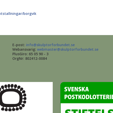
utstallningar/borgvik
E-post:
info@skulptorforbundet.se
Webansvarig:
webmaster@skulptorforbundet.se
PlusGiro: 65 05 90 - 3
OrgNr: 802412-0084