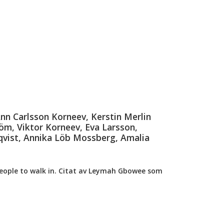
nn Carlsson Korneev, Kerstin Merlin
röm, Viktor Korneev, Eva Larsson,
nqvist, Annika Löb Mossberg, Amalia
 people to walk in. Citat av Leymah Gbowee som