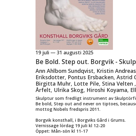
19 juli — 31 augusti 2025
Be Bold. Step out. Borgvik - Skul
Ann Ahlbom Sundqvist, Kristin Andreas
Eriksdotter, Pontus Ersbacken, Astrid 
Birgitta Muhr, Lotte Pile, Stina Velte
Årfelt, Ulrika Skog, Hiroshi Koyama, E
Skulptur som fredligt instrument av Skulptörf
Be bold, Step out and never on tiptoes, becau
mottog Nobels fredspris 2011.
Borgvik konsthall, i Borgviks Gård i Grums.
Vernissage lördag 19 juli kl 12-20
Öppet: Mån-sön kl 11-17