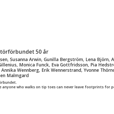
ptörförbundet 50 år
sen, Susanna Arwin, Gunilla Bergström, Lena Björn, A
Gillenius, Monica Funck, Eva Gottfridsson, Pia Hedst
n , Annika Wennberg, Erik Wennerstrand, Yvonne Thör
llen Malmgard
örbundet.
se anyone who walks on tip toes can never leave footprints for