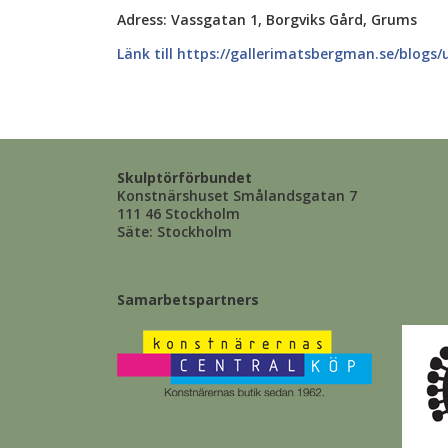
Adress: Vassgatan 1, Borgviks Gård, Grums
Länk till https://gallerimatsbergman.se/blogs/
Skulptörförbundet
Konstnärshuset Smålandsgatan 7
111 46 Stockholm
Säte: Stockholm
Samarbetspartners